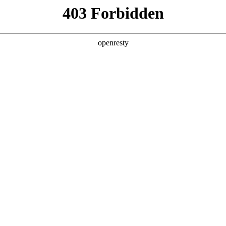
产品及服务
行业解决方案
合作伙伴
投资者关系
站圆满举行，探索网络安全新趋势与合作机遇
活动在无锡成功举办，吸引了来自各行各业千帆合作伙伴参会。会议期间
作方面的全面战略，旨在通过各种支持和资源赋能合作伙伴，与合作伙伴